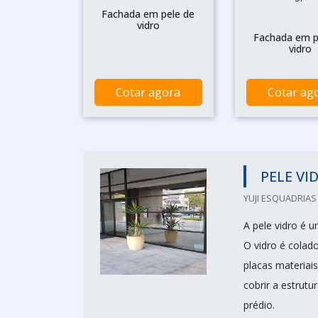
Fachada em pele de
vidro
Fachada em p
vidro
Cotar agora
Cotar ag
PELE VI
YUJI ESQUADRIAS
A pele vidro é u
O vidro é colad
placas materiai
cobrir a estrutu
prédio.