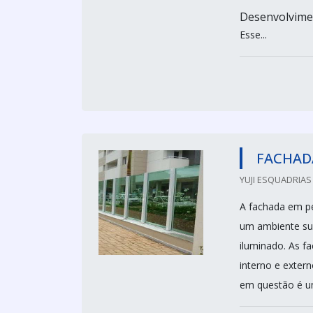
Desenvolvime
Esse...
FACHADA
YUJI ESQUADRIAS
A fachada em pel
um ambiente sup
iluminado. As f
interno e extern
em questão é um