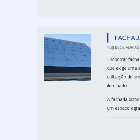
FACHADA
YUJI ESQUADRIAS
Encontrar facha
que exige uma at
utilização de u
iluminado.
A fachada dispo
um espaço agrad