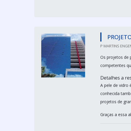
PROJETO
P MARTINS ENGEN
Os projetos de 
competentes que
Detalhes a res
A pele de vidro
conhecida també
projetos de gra
Graças a essa alt