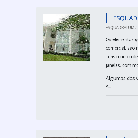
ESQUADR
ESQUADRALUM / 
Os elementos qu
comercial, são 
itens muito uti
janelas, com mo
Algumas das 
A...