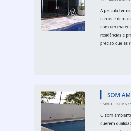
A película térm
carros e demais 
com um material
residências e p
preciso que as r
SOM AMB
SMART CINEMA / 
O som ambiente 
querem qualidad