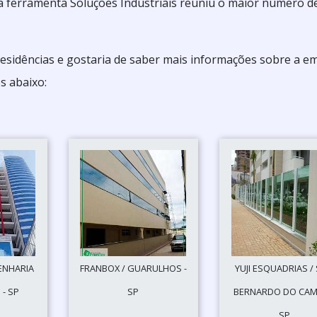
 a ferramenta Soluções Industriais reuniu o maior número d
residências e gostaria de saber mais informações sobre a e
s abaixo:
ENHARIA
FRANBOX / GUARULHOS -
YUJI ESQUADRIAS /
 - SP
SP
BERNARDO DO CAM
SP