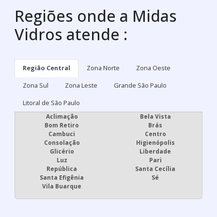
Regiões onde a Midas
Vidros atende :
Região Central
Zona Norte
Zona Oeste
Zona Sul
Zona Leste
Grande São Paulo
Litoral de São Paulo
Aclimação
Bela Vista
Bom Retiro
Brás
Cambuci
Centro
Consolação
Higienópolis
Glicério
Liberdade
Luz
Pari
República
Santa Cecília
Santa Efigênia
Sé
Vila Buarque