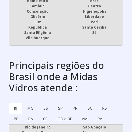
Bom Retiro
Brás
Cambuci
Centro
Consolação
Higienópolis
Glicério
Liberdade
Luz
Pari
República
Santa Cecília
Santa Efigênia
Sé
Vila Buarque
Principais regiões do
Brasil onde a Midas
Vidros atende :
RJ
MG
ES
SP
PR
SC
RS
PE
BA
CE
GO e DF
AM
PA
Rio de Janeiro
São Gonçalo