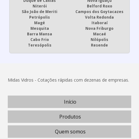
Duque de Caxias
Nova Iguaçu
Niterói
Belford Roxo
São João de Meriti
Campos dos Goytacazes
Petrópolis
Volta Redonda
Magé
Itaboraí
Mesquita
Nova Friburgo
Barra Mansa
Macaé
Cabo Frio
Nilópolis
Teresópolis
Resende
Midas Vidros - Cotações rápidas com dezenas de empresas.
Início
Produtos
Quem somos