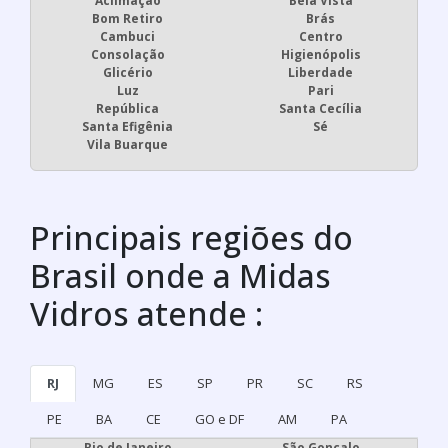
Aclimação
Bela Vista
Bom Retiro
Brás
Cambuci
Centro
Consolação
Higienópolis
Glicério
Liberdade
Luz
Pari
República
Santa Cecília
Santa Efigênia
Sé
Vila Buarque
Principais regiões do
Brasil onde a Midas
Vidros atende :
RJ
MG
ES
SP
PR
SC
RS
PE
BA
CE
GO e DF
AM
PA
Rio de Janeiro
São Gonçalo